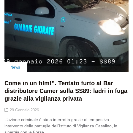
News
Come in un film!”. Tentato furto al Bar
distributore Camer sulla SS89: ladri in fuga
grazie alla vigilanza privata
29 Gennaio 2026
L’azione criminale è stata interrotta grazie al tempestivo
intervento delle pattuglie dell’Istituto di Vigilanza Casalino, in
sinergia con le Forze...