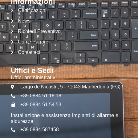
Informazioni
Certificazioni
News
Richiedi Preventivo
Come Pagare
Contattaci
Uffici e Sedi
Uffici amministrativi
Largo de Nicastri, 5 - 71043 Manfredonia (FG)
+39 0884 51 18 18
+39 0884 51 54 53
Installazione e assistenza impianti di allarme e
sicurezza
+39 0884.587458