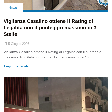
News
Vigilanza Casalino ottiene il Rating di
Legalità con il punteggio massimo di 3
Stelle
5 Giugno 2026
Vigilanza Casalino ottiene il Rating di Legalità con il punteggio
massimo di 3 Stelle: un traguardo che premia oltre 40...
Leggi l'articolo