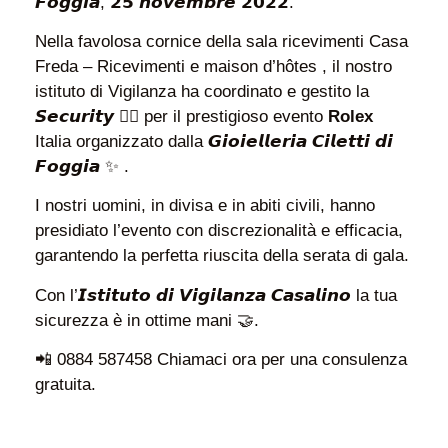
𝙁𝙤𝙜𝙜𝙞𝙖, 𝟮𝟱 𝙣𝙤𝙫𝙚𝙢𝙗𝙧𝙚 𝟮𝟬𝟮𝟮.
Nella favolosa cornice della sala ricevimenti Casa
Freda – Ricevimenti e maison d’hôtes , il nostro
istituto di Vigilanza ha coordinato e gestito la
𝙎𝙚𝙘𝙪𝙧𝙞𝙩𝙮 👮‍♂ per il prestigioso evento
Rolex
Italia organizzato dalla 𝙂𝙞𝙤𝙞𝙚𝙡𝙡𝙚𝙧𝙞𝙖 𝘾𝙞𝙡𝙚𝙩𝙩𝙞 𝙙𝙞
𝙁𝙤𝙜𝙜𝙞𝙖 ✨ .
I nostri uomini, in divisa e in abiti civili, hanno
presidiato l’evento con discrezionalità e efficacia,
garantendo la perfetta riuscita della serata di gala.
Con l’𝙄𝙨𝙩𝙞𝙩𝙪𝙩𝙤 𝙙𝙞 𝙑𝙞𝙜𝙞𝙡𝙖𝙣𝙯𝙖 𝘾𝙖𝙨𝙖𝙡𝙞𝙣𝙤 la tua
sicurezza è in ottime mani 🤝.
📲 0884 587458 Chiamaci ora per una consulenza
gratuita.