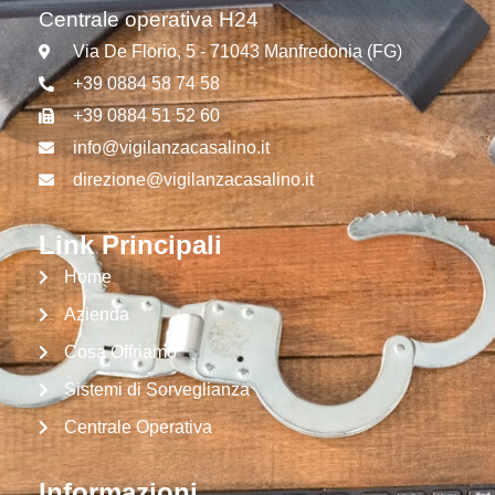
Centrale operativa H24
Via De Florio, 5 - 71043 Manfredonia (FG)
+39 0884 58 74 58
+39 0884 51 52 60
info@vigilanzacasalino.it
direzione@vigilanzacasalino.it
Link Principali
Home
Azienda
Cosa Offriamo
Sistemi di Sorveglianza
Centrale Operativa
Informazioni